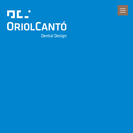
Clínica Dental
Oriol Cantó
Dental Design