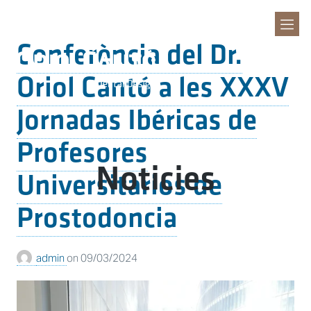
Conferència del Dr.
Oriol Cantó a les XXXV
Clínica Dental
Jornadas Ibéricas de
Oriol Cantó
Profesores
Dental Design
Categoria:
Noticies
Universitarios de
Prostodoncia
admin
on
09/03/2024