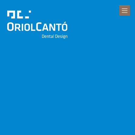
Clínica Dental
Oriol Cantó
Dental Design