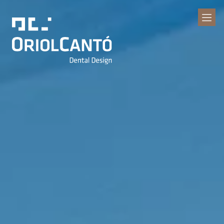
Clínica Dental
Oriol Cantó
Dental Design